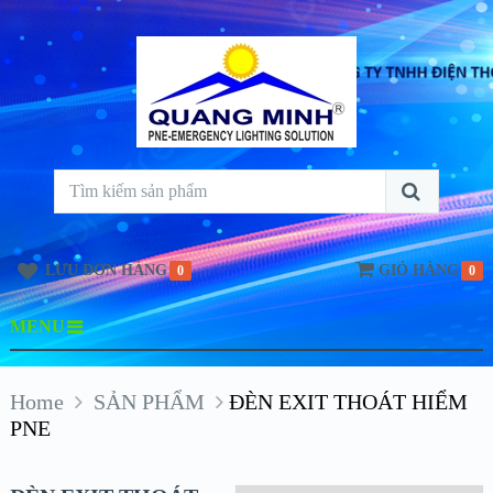
LƯU ĐƠN HÀNG
GIỎ HÀNG
0
0
MENU
Home
SẢN PHẨM
ĐÈN EXIT THOÁT HIỂM
PNE