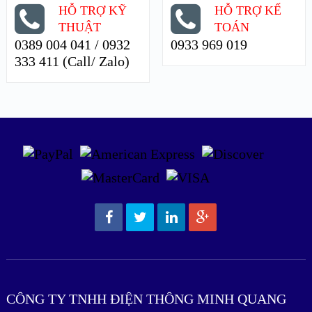
HỖ TRỢ KỸ
HỖ TRỢ KẾ
THUẬT
TOÁN
0389 004 041 / 0932
0933 969 019
333 411 (Call/ Zalo)
CÔNG TY TNHH ĐIỆN THÔNG MINH QUANG