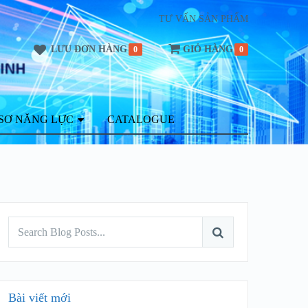
TƯ VẤN SẢN PHẨM
LƯU ĐƠN HÀNG
GIỎ HÀNG
0
0
SƠ NĂNG LỰC
CATALOGUE
Bài viết mới