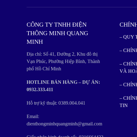
CÔNG TY TNHH ĐIỆN
CHÍN
THÔNG MINH QUANG
– QUY
MINH
– CHÍ
Địa chỉ: Số 41, Đường 2, Khu đô thị
Vạn Phúc, Phường Hiệp Bình, Thành
– CHÍN
phố Hồ Chí Minh
VÀ HO
HOTLINE BÁN HÀNG – DỰ ÁN:
– CHÍ
0932.333.411
– CHÍ
Hỗ trợ kỹ thuật: 0389.004.041
TIN
Email:
dienthongminhquangminh@gmail.com